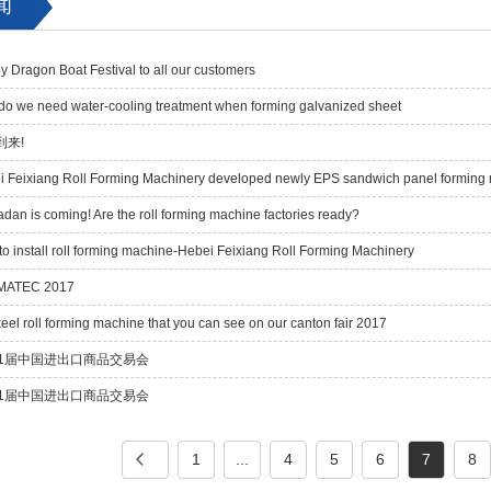
闻
 Dragon Boat Festival to all our customers
do we need water-cooling treatment when forming galvanized sheet
到来!
i Feixiang Roll Forming Machinery developed newly EPS sandwich panel forming
an is coming! Are the roll forming machine factories ready?
o install roll forming machine-Hebei Feixiang Roll Forming Machinery
MATEC 2017
eel roll forming machine that you can see on our canton fair 2017
21届中国进出口商品交易会
21届中国进出口商品交易会
1
...
4
5
6
7
8