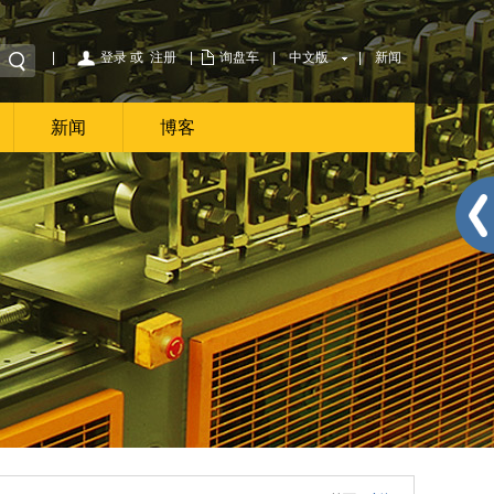
|
登录
或
注册
|
询盘车
|
中文版
|
新闻
新闻
博客